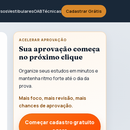
sos
Vestibulares
OAB
Técnicas
Cadastrar Grátis
ACELERAR APROVAÇÃO
Sua aprovação começa
no próximo clique
Organize seus estudos em minutos e
mantenha ritmo forte até o dia da
prova.
Mais foco, mais revisão, mais
chances de aprovação.
Começar cadastro gratuito