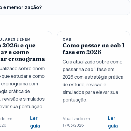
do e memorização?
ULARES E ENEM
OAB
 2026: o que
Como passar na oab 1
dar e como
fase em 2026
ar cronograma
Guia atualizado sobre como
tualizado sobre enem
passar na oab 1 fase em
o que estudar e como
2026 com estratégia prática
 cronograma com
de estudo, revisão e
gia prática de
simulados para elevar sua
, revisão e simulados
pontuação.
levar sua pontuação.
Ler
Ler
ado em
Atualizado em
026
17/03/2026
guia
guia