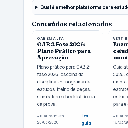
Qual é a melhor plataforma para estu
Conteúdos relacionados
OAB EM ALTA
VESTIB
OAB 2 Fase 2026:
Enem
Plano Prático para
estu
Aprovação
mont
Plano prático para OAB 2ª
Guia a
fase 2026: escolha de
2026: 
disciplina, cronograma de
montar
estudos, treino de peças,
estraté
simulados e checklist do dia
estudo
da prova.
para e
Ler
Atualizado em
Atualiz
20/03/2026
16/03/2
guia