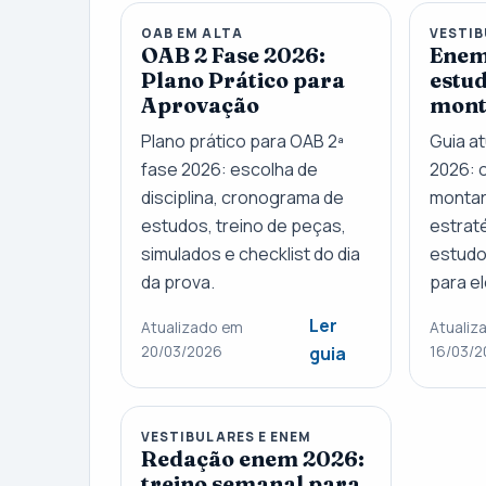
OAB EM ALTA
VESTIB
OAB 2 Fase 2026:
Enem
Plano Prático para
estu
Aprovação
mont
Plano prático para OAB 2ª
Guia a
fase 2026: escolha de
2026: 
disciplina, cronograma de
montar
estudos, treino de peças,
estraté
simulados e checklist do dia
estudo
da prova.
para e
Ler
Atualizado em
Atualiz
20/03/2026
16/03/2
guia
VESTIBULARES E ENEM
Redação enem 2026:
treino semanal para