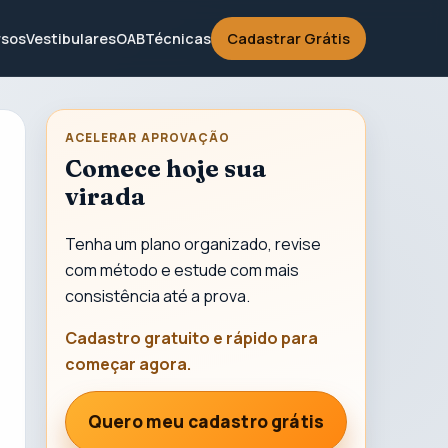
sos
Vestibulares
OAB
Técnicas
Cadastrar Grátis
ACELERAR APROVAÇÃO
Comece hoje sua
virada
Tenha um plano organizado, revise
com método e estude com mais
consistência até a prova.
Cadastro gratuito e rápido para
começar agora.
Quero meu cadastro grátis