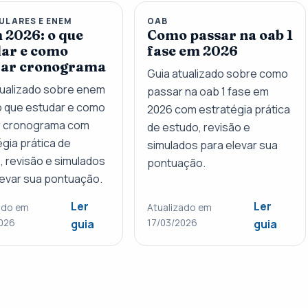
ULARES E ENEM
OAB
 2026: o que
Como passar na oab 1
dar e como
fase em 2026
ar cronograma
Guia atualizado sobre como
tualizado sobre enem
passar na oab 1 fase em
o que estudar e como
2026 com estratégia prática
 cronograma com
de estudo, revisão e
gia prática de
simulados para elevar sua
, revisão e simulados
pontuação.
levar sua pontuação.
Ler
Ler
ado em
Atualizado em
026
17/03/2026
guia
guia